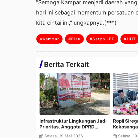
"Semoga Kampar menjadi daerah yang l
hari ini sebagai momentum persatuan
kita cintai ini," ungkapnya.(***)
#Kampar
#Riau
#Satpol-PP
#HUT
Berita Terkait
man
Komisi II DPRD Kampar Desak
Rizki Ananda Minta P
Pemkab Antisipasi Krisis Obat
Segera Realisasikan
di RSUD Bangkinang
Kompensasi untuk Wa
Senin, 18 Mei 2026
Senin, 18 Mei 2026