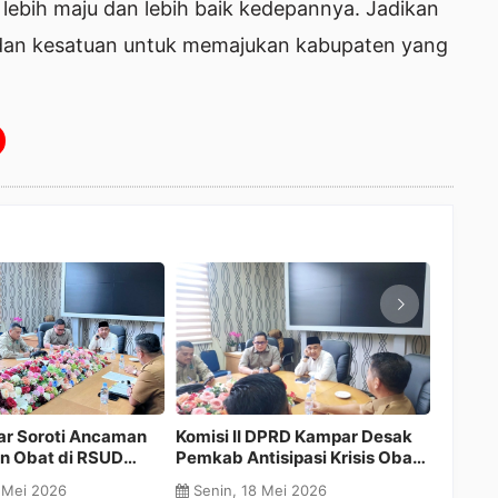
ebih maju dan lebih baik kedepannya. Jadikan
 dan kesatuan untuk memajukan kabupaten yang
T BWL
Komisi IV DPRD Kampar Desak
Pemkab Kampar F
Penyelesaian Dugaan
Generasi Unggul m
rga
Pencemaran Sungai Tapung
Kolaborasi Pendid
Senin, 18 Mei 2026
Rabu, 06 Mei 2026